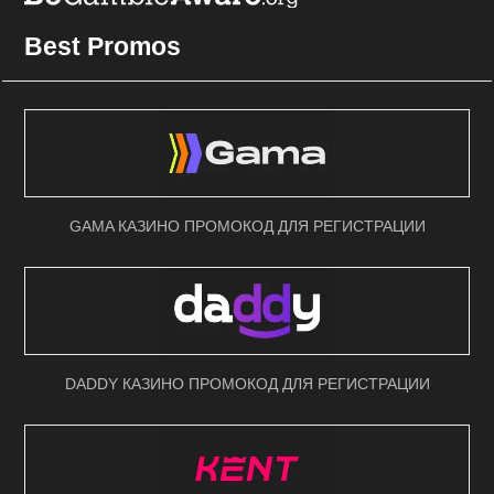
Best Promos
GAMA КАЗИНО ПРОМОКОД ДЛЯ РЕГИСТРАЦИИ
DADDY КАЗИНО ПРОМОКОД ДЛЯ РЕГИСТРАЦИИ