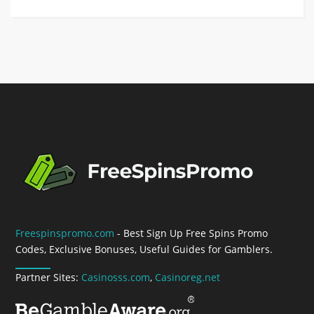
Freespinspromo.com
- Best Sign Up Free Spins Promo
Codes, Exclusive Bonuses, Useful Guides for Gamblers.
Partner Sites:
Casinosss.com
,
Casinoreg.net