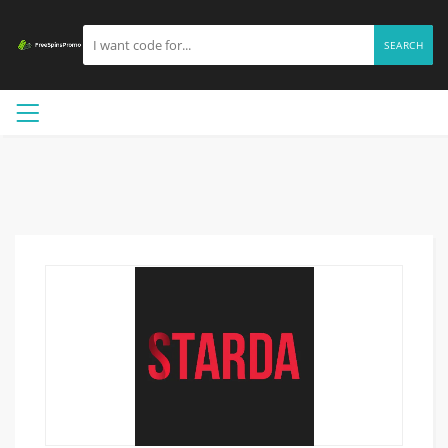
SEARCH