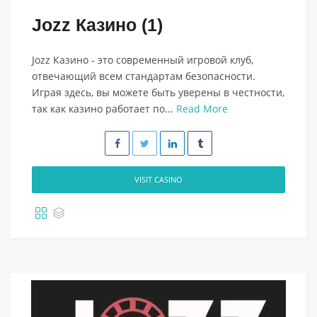
Jozz Казино (1)
Jozz Казино - это современный игровой клуб,
отвечающий всем стандартам безопасности.
Играя здесь, вы можете быть уверены в честности,
так как казино работает по...
Read More
VISIT CASINO