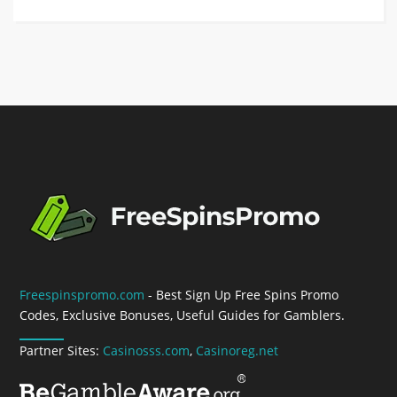
Freespinspromo.com
- Best Sign Up Free Spins Promo
Codes, Exclusive Bonuses, Useful Guides for Gamblers.
Partner Sites:
Casinosss.com
,
Casinoreg.net