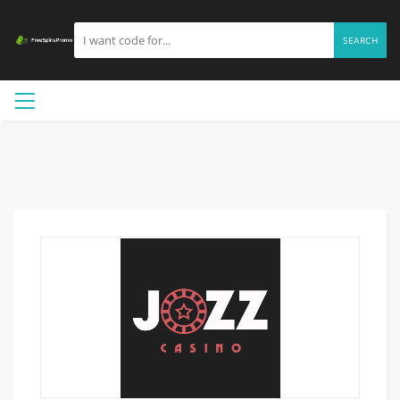
SEARCH