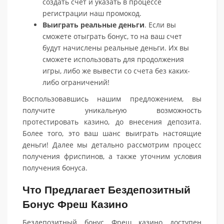
создать счет и указать в процессе
регистрации наш промокод.
Выиграть реальные деньги
. Если вы
сможете отыграть бонус, то на ваш счет
будут начислены реальные деньги. Их вы
сможете использовать для продолжения
игры, либо же вывести со счета без каких-
либо ограничений!
Воспользовавшись нашим предложением, вы
получите уникальную возможность
протестировать казино, до внесения депозита.
Более того, это ваш шанс выиграть настоящие
деньги! Далее мы детально рассмотрим процесс
получения фриспинов, а также уточним условия
получения бонуса.
Что Предлагает Бездепозитный
Бонус Фреш Казино
Бездепозитный бонус Фреш казино доступен