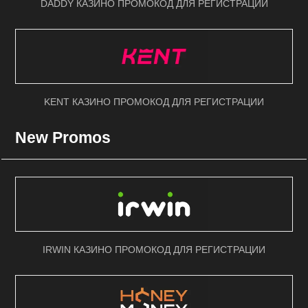
DADDY КАЗИНО ПРОМОКОД ДЛЯ РЕГИСТРАЦИИ
KENT КАЗИНО ПРОМОКОД ДЛЯ РЕГИСТРАЦИИ
New Promos
IRWIN КАЗИНО ПРОМОКОД ДЛЯ РЕГИСТРАЦИИ