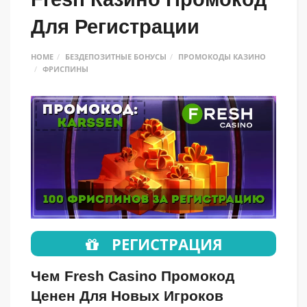
Для Регистрации
HOME
БЕЗДЕПОЗИТНЫЕ БОНУСЫ
ПРОМОКОДЫ КАЗИНО
ФРИСПИНЫ
РЕГИСТРАЦИЯ
Чем Fresh Casino Промокод
Ценен Для Новых Игроков