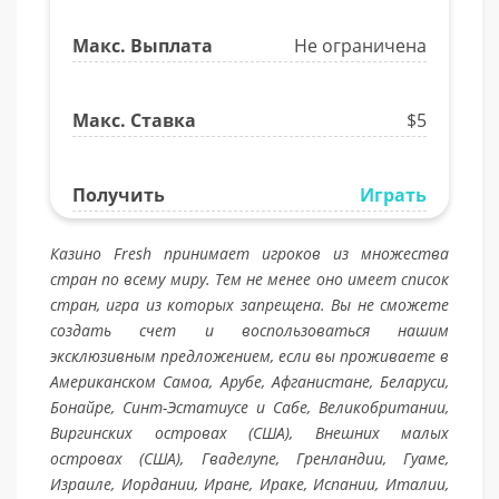
Макс. Выплата
Не ограничена
Макс. Ставка
$5
Получить
Играть
Казино Fresh принимает игроков из множества
стран по всему миру. Тем не менее оно имеет список
стран, игра из которых запрещена. Вы не сможете
создать счет и воспользоваться нашим
эксклюзивным предложением, если вы проживаете в
Американском Самоа, Арубе, Афганистане, Беларуси,
Бонайре, Синт-Эстатиусе и Сабе, Великобритании,
Виргинских островах (США), Внешних малых
островах (США), Гваделупе, Гренландии, Гуаме,
Израиле, Иордании, Иране, Ираке, Испании, Италии,