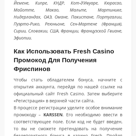
Йемене, Кипре, КНДР, Кот-д’Ивуаре, Кюрасао,
Майотте, Макао, Мальте, Мартинике,
Нидерландах, ОАЭ, Омане, Пакистане, Португалии,
Пуэрто-Рико, Реюньоне, Сен-Мартене (Франция),
Сирии, Словакии, США, Франции, Французской Гвиане,
Эфиопии.
Как Использовать Fresh Casino
Промокод Для Получения
Фриспинов
Чтобы стать обладателем бонуса, начните с
открытия аккаунта, перейдя по нашей ссылке на
официальный сайт Fresh Casino. Затем выберите
«Регистрация» в верхней части сайта.
В процессе регистрации уделите особое внимание
промокоду –
KARSSEN
. Его необходимо ввести в
соответствующее поле. Если код не будет введен,
то вы не сможете претендовать на получение
бездепозитного бонуса в казино Fresh. Пройдя