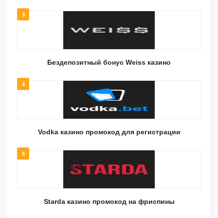
3
Бездепозитный бонус Weiss казино
4
Vodka казино промокод для регистрации
5
Starda казино промокод на фриспины