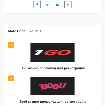
More Code Like This
1
1Go казино промокод для регистрации
2
Booi казино промокод для регистрации