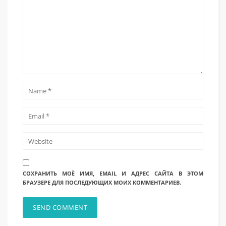
СОХРАНИТЬ МОЁ ИМЯ, EMAIL И АДРЕС САЙТА В ЭТОМ
БРАУЗЕРЕ ДЛЯ ПОСЛЕДУЮЩИХ МОИХ КОММЕНТАРИЕВ.