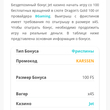
Бездепозиный бонус Jet казино начать игру со 100
бесплатных вращений в слоте Dragon’s Gold 100 от
провайдера
BGaming
. Выигрыш с фриспинов
имеет требования по отыгрышу в размере х45.
Чтобы отыграть бонус, необходимо продолжить
игру на реальные деньги. В таблице ниже
представлена основная информация о бонусе.
Тип Бонуса
Фриспины
Промокод
KARSSEN
Размер Бонуса
100 FS
Вагер
x45
Казино
Jet