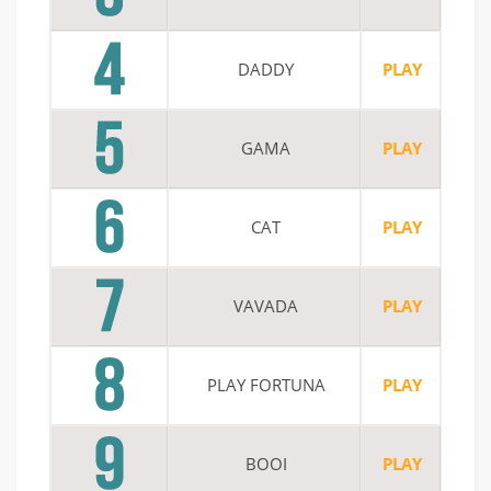
DADDY
PLAY
GAMA
PLAY
CAT
PLAY
VAVADA
PLAY
PLAY FORTUNA
PLAY
BOOI
PLAY