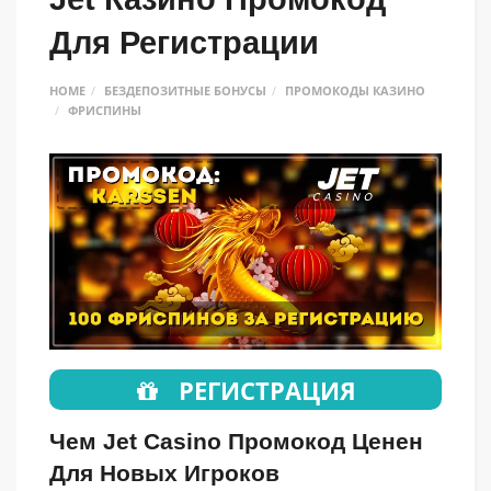
Для Регистрации
HOME
БЕЗДЕПОЗИТНЫЕ БОНУСЫ
ПРОМОКОДЫ КАЗИНО
ФРИСПИНЫ
РЕГИСТРАЦИЯ
Чем Jet Casino Промокод Ценен
Для Новых Игроков