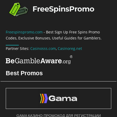
Freespinspromo.com
- Best Sign Up Free Spins Promo
Codes, Exclusive Bonuses, Useful Guides for Gamblers.
Partner Sites:
Casinosss.com
,
Casinoreg.net
Best Promos
GAMA КАЗИНО ПРОМОКОД ДЛЯ РЕГИСТРАЦИИ