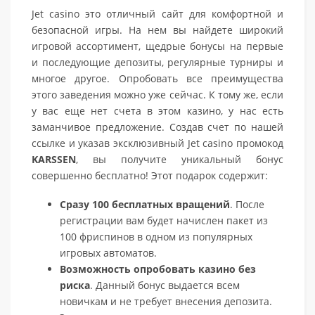
Jet casino это отличный сайт для комфортной и
безопасной игры. На нем вы найдете широкий
игровой ассортимент, щедрые бонусы на первые
и последующие депозиты, регулярные турниры и
многое другое. Опробовать все преимущества
этого заведения можно уже сейчас. К тому же, если
у вас еще нет счета в этом казино, у нас есть
заманчивое предложение. Создав счет по нашей
ссылке и указав эксклюзивный Jet casino промокод
KARSSEN
, вы получите уникальный бонус
совершенно бесплатно! Этот подарок содержит:
Сразу 100 бесплатных вращений
. После
регистрации вам будет начислен пакет из
100 фриспинов в одном из популярных
игровых автоматов.
Возможность опробовать казино без
риска
. Данный бонус выдается всем
новичкам и не требует внесения депозита.