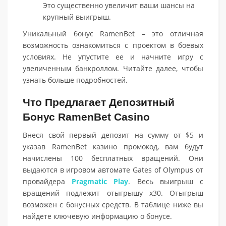
Это существенно увеличит ваши шансы на
крупный выигрыш.
Уникальный бонус RamenBet – это отличная
возможность ознакомиться с проектом в боевых
условиях. Не упустите ее и начните игру с
увеличенным банкроллом. Читайте далее, чтобы
узнать больше подробностей.
Что Предлагает Депозитный
Бонус RamenBet Casino
Внеся свой первый депозит на сумму от $5 и
указав RamenBet казино промокод, вам будут
начислены 100 бесплатных вращений. Они
выдаются в игровом автомате Gates of Olympus от
провайдера
Pragmatic Play
. Весь выигрыш с
вращений подлежит отыгрышу х30. Отыгрыш
возможен с бонусных средств. В таблице ниже вы
найдете ключевую информацию о бонусе.