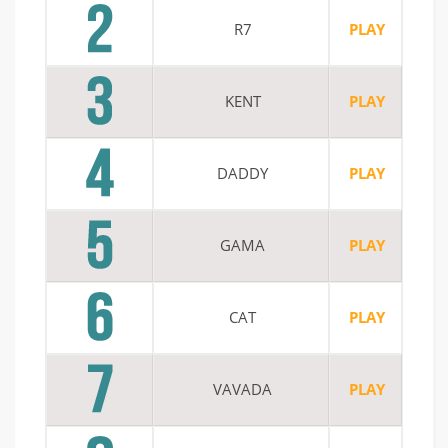
R7
PLAY
KENT
PLAY
DADDY
PLAY
GAMA
PLAY
CAT
PLAY
VAVADA
PLAY