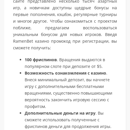
сайте представлено несколько тысяч азартных
игр, а новичкам доступны щедрые бонусы на
первые пополнения, кэшбэк, регулярные турниры
и многое другое. Чтобы ознакомиться с проектом
поближе, предлагаем воспользоваться
уникальным бонусом для новых игроков. Введя
RamenBet казино промокод при регистрации, вы
сможете получить:
100 фриспинов
. Вращения выдаются в
популярном слоте при депозите от $5.
Возможность ознакомления с казино
.
Внеся минимальный депозит, вы начнете
игру с дополнительными бесплатными
вращениями, существенно повышающими
вероятность закончить игровую сессию с
профитом.
Дополнительные деньги на игру
. Вы
сможете использовать полученные с
фриспинов деньги для продолжения игры.