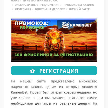
HOME
ПРИВЕТСТВЕННЫЙ БОНУС
ЭКСКЛЮЗИВНЫЕ ПРЕДЛОЖЕНИЯ
ПРОМОКОДЫ КАЗИНО
ФРИСПИНЫ
БОНУСЫ НА ДЕПОЗИТ
НИЗКИЙ ВАГЕР
РЕГИСТРАЦИЯ
На нашем сайте представлено множество
надежных казино, одним из которых является
RamenBet. Проект был открыт совсем недавно, но
уже сейчас в нем вы сможете найти все самое
необходимое для игры на реальные деньги. На