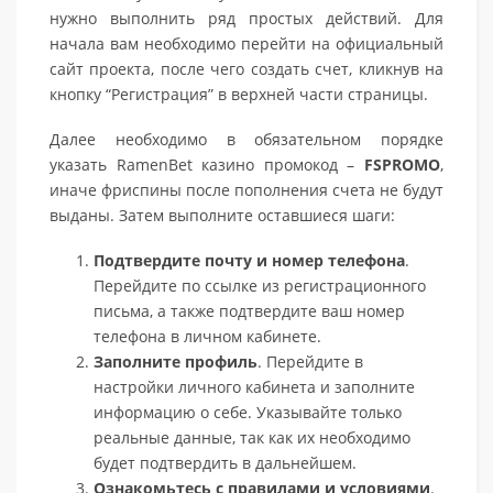
нужно выполнить ряд простых действий. Для
начала вам необходимо перейти на официальный
сайт проекта, после чего создать счет, кликнув на
кнопку “Регистрация” в верхней части страницы.
Далее необходимо в обязательном порядке
указать RamenBet казино промокод –
FSPROMO
,
иначе фриспины после пополнения счета не будут
выданы. Затем выполните оставшиеся шаги:
Подтвердите почту и номер телефона
.
Перейдите по ссылке из регистрационного
письма, а также подтвердите ваш номер
телефона в личном кабинете.
Заполните профиль
. Перейдите в
настройки личного кабинета и заполните
информацию о себе. Указывайте только
реальные данные, так как их необходимо
будет подтвердить в дальнейшем.
Ознакомьтесь с правилами и условиями
.