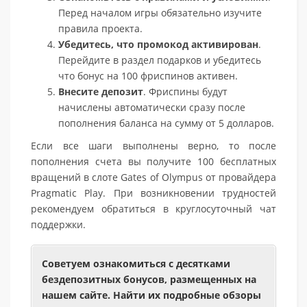
Перед началом игры обязательно изучите
правила проекта.
Убедитесь, что промокод активирован
.
Перейдите в раздел подарков и убедитесь
что бонус на 100 фриспинов активен.
Внесите депозит
. Фриспины будут
начислены автоматически сразу после
пополнения баланса на сумму от 5 долларов.
Если все шаги выполнены верно, то после
пополнения счета вы получите 100 бесплатных
вращений в слоте Gates of Olympus от провайдера
Pragmatic Play. При возникновении трудностей
рекомендуем обратиться в круглосуточный чат
поддержки.
Советуем ознакомиться с десятками
бездепозитных бонусов, размещенных на
нашем сайте. Найти их подробные обзоры