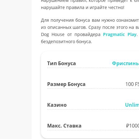
нарушением правил, которое приведет к бл
нарушайте правила и играйте честно!
Для получения бонуса вам нужно ознакомит
из описанных шагов. Сразу после этого на 
Dog House от провайдера
Pragmatic Play
.
бездепозитного бонуса.
Тип Бонуса
Фриспин
Размер Бонуса
100 F
Казино
Unli
Макс. Ставка
₽100