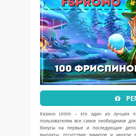
РЕ
Казино Unlim – это один из лучших пр
пользователям все самое необходимое дл
бонусы на первые и последующие депоз
выплаты, отсутствие лимитов и многое д