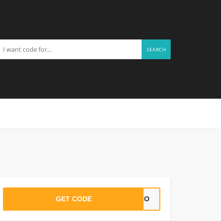
SEARCH
GET CODE
ROMO