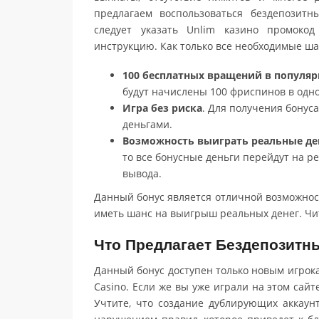
предлагаем воспользоваться бездепозитн
следует указать Unlim казино промоко
инструкцию. Как только все необходимые шаг
100 бесплатных вращений в популяр
будут начислены 100 фриспинов в одно
Игра без риска
. Для получения бонус
деньгами.
Возможность выиграть реальные де
то все бонусные деньги перейдут на р
вывода.
Данный бонус является отличной возможност
иметь шанс на выигрыш реальных денег. Чит
Что Предлагает Бездепозитны
Данный бонус доступен только новым игрок
Casino. Если же вы уже играли на этом сай
Учтите, что создание дублирующих аккаун