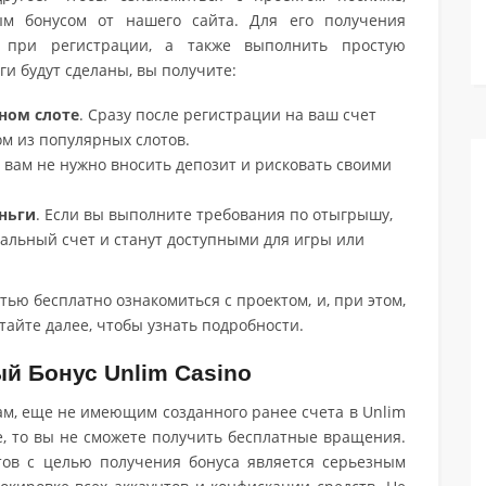
ым бонусом от нашего сайта. Для его получения
д при регистрации, а также выполнить простую
и будут сделаны, вы получите:
ном слоте
. Сразу после регистрации на ваш счет
м из популярных слотов.
а вам не нужно вносить депозит и рисковать своими
ньги
. Если вы выполните требования по отыгрышу,
еальный счет и станут доступными для игры или
ью бесплатно ознакомиться с проектом, и, при этом,
айте далее, чтобы узнать подробности.
й Бонус Unlim Casino
ам, еще не имеющим созданного ранее счета в Unlim
те, то вы не сможете получить бесплатные вращения.
тов с целью получения бонуса является серьезным