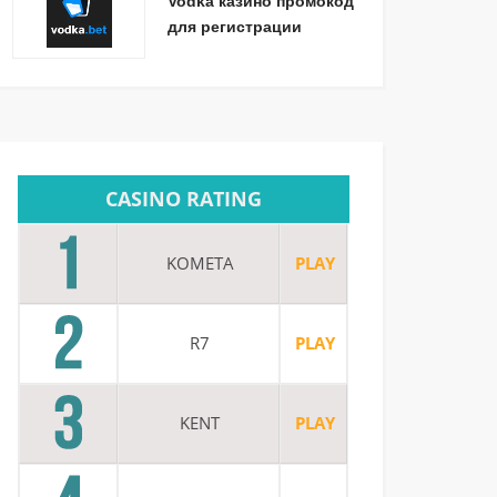
Vodka казино промокод
для регистрации
CASINO RATING
KOMETA
PLAY
R7
PLAY
KENT
PLAY