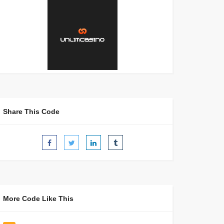
Share This Code
More Code Like This