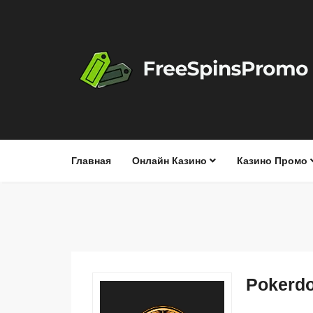
Главная
Онлайн Казино
Казино Промо
Pokerdo