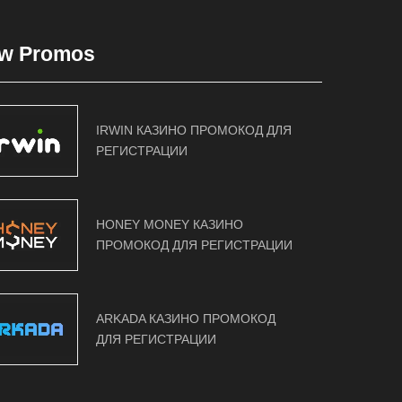
w Promos
IRWIN КАЗИНО ПРОМОКОД ДЛЯ
РЕГИСТРАЦИИ
HONEY MONEY КАЗИНО
ПРОМОКОД ДЛЯ РЕГИСТРАЦИИ
ARKADA КАЗИНО ПРОМОКОД
ДЛЯ РЕГИСТРАЦИИ