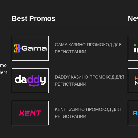
Best Promos
Ne
GAMA КАЗИНО ПРОМОКОД ДЛЯ
РЕГИСТРАЦИИ
omo
lers.
DADDY КАЗИНО ПРОМОКОД ДЛЯ
РЕГИСТРАЦИИ
KENT КАЗИНО ПРОМОКОД ДЛЯ
РЕГИСТРАЦИИ