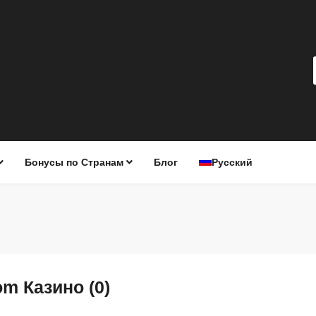
Бонусы по Странам
Блог
Русский
m Казино (0)