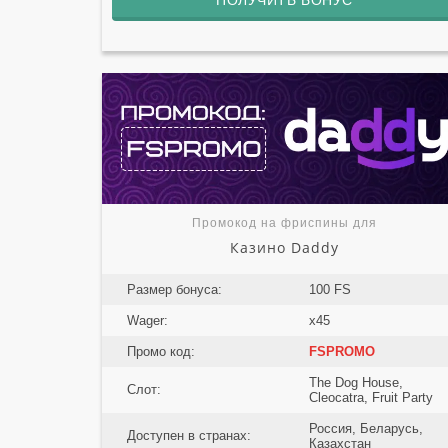
ПОЛУЧИТЬ БОНУС
Промокод на фриспины для
Казино Daddy
Размер бонуса:
100 FS
Wager:
x45
Промо код:
FSPROMO
The Dog House,
Слот:
Cleocatra, Fruit Party
Россия, Беларусь,
Доступен в странах:
Казахстан