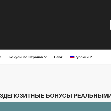
Бонусы по Странам
Блог
Русский
ЕЗДЕПОЗИТНЫЕ БОНУСЫ РЕАЛЬНЫМИ