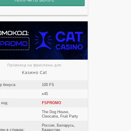
ПОЛУЧИТЬ БОНУС
Промокод на фриспины для
Казино Cat
р бонуса:
100 FS
:
x45
 код:
FSPROMO
The Dog House,
Cleocatra, Fruit Party
Россия, Беларусь,
ен в странах:
Казахстан,