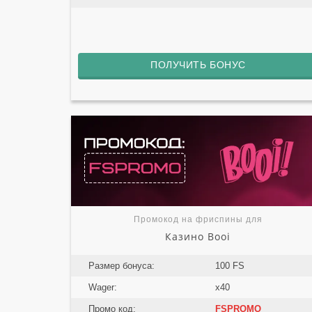
ПОЛУЧИТЬ БОНУС
Промокод на фриспины для
Казино Booi
Размер бонуса:
100 FS
Wager:
x40
Промо код:
FSPROMO