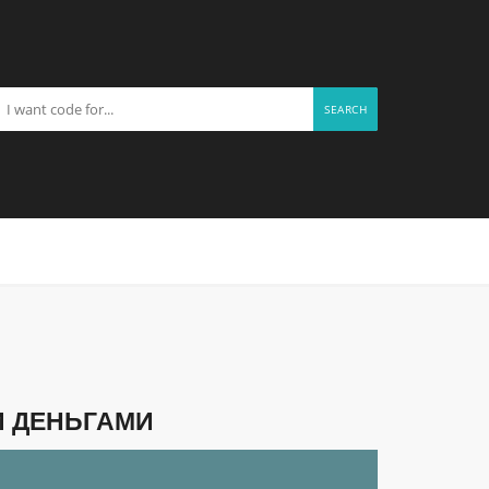
SEARCH
 ДЕНЬГАМИ