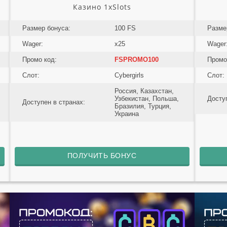
Казино 1xSlots
Размер бонуса:
100 FS
Разме
Wager:
x25
Wager
Промо код:
FSPROMO100
Промо
Слот:
Cybergirls
Слот:
Россия, Казахстан,
Узбекистан, Польша,
Доступ
Доступен в странах:
Бразилия, Турция,
Украина
ПОЛУЧИТЬ БОНУС