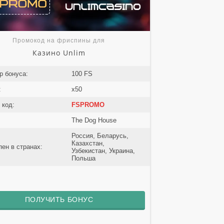
Промокод на фриспины для
Казино Unlim
р бонуса:
100 FS
:
x50
 код:
FSPROMO
The Dog House
Россия, Беларусь,
Казахстан,
ен в странах:
Узбекистан, Украина,
Польша
ПОЛУЧИТЬ БОНУС