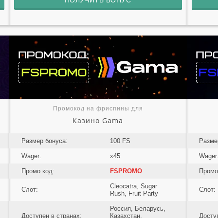
ПОЛУЧИТЬ БОНУС
Промокод на фриспины для
Казино Gama
Размер бонуса:
100 FS
Разме
Wager:
x45
Wager
Промо код:
FSPROMO
Промо
Cleocatra, Sugar
Слот:
Слот:
Rush, Fruit Party
Россия, Беларусь,
Доступен в странах:
Казахстан,
Доступ