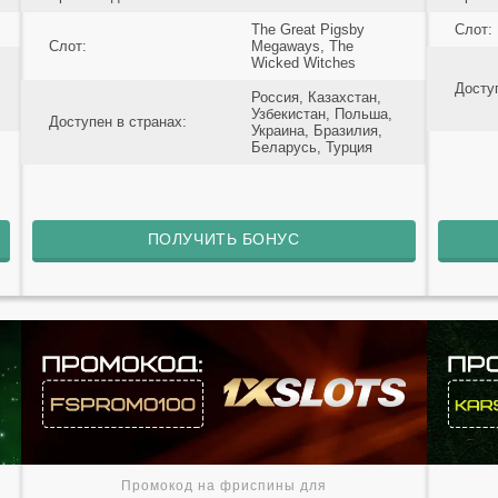
The Great Pigsby
Слот:
Слот:
Megaways, The
Wicked Witches
Доступ
Россия, Казахстан,
Узбекистан, Польша,
Доступен в странах:
Украина, Бразилия,
Беларусь, Турция
ПОЛУЧИТЬ БОНУС
Промокод на фриспины для