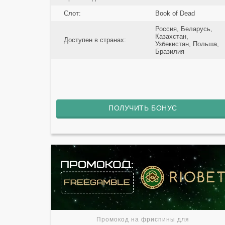
Слот:
Book of Dead
Россия, Беларусь,
Казахстан,
Доступен в странах:
Узбекистан, Польша,
Бразилия
ПОЛУЧИТЬ БОНУС
Промокод на фриспины для