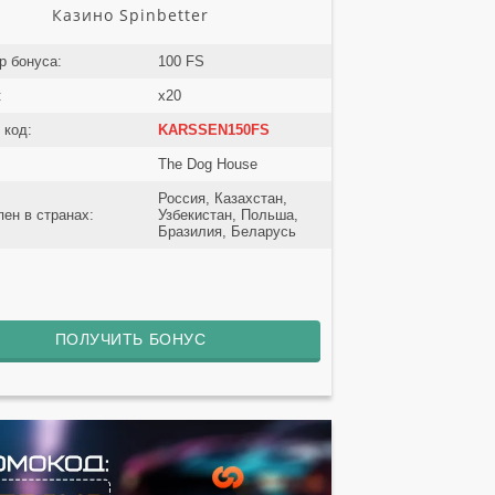
Казино Spinbetter
р бонуса:
100 FS
:
x20
 код:
KARSSEN150FS
The Dog House
Россия, Казахстан,
ен в странах:
Узбекистан, Польша,
Бразилия, Беларусь
ПОЛУЧИТЬ БОНУС