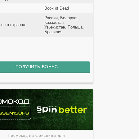
Book of Dead
Россия, Беларусь,
Казахстан,
ен в странах:
Узбекистан, Польша,
Бразилия
ПОЛУЧИТЬ БОНУС
Промокод на фриспины для