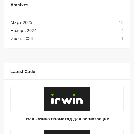
Archives
Март 2025
15
Ноябрь 2024
4
Июль 2024
1
Latest Code
Irwin казино промокод для регистрации