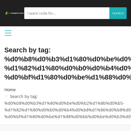
SEARCH
Search by tag:
%d0%b8%d0%b3%d1%80%d0%be%d0
%d1%82%d1%80%d0%b0%d0%b4%d0%
%d0%bf%d1%80%d0%be%d1%88%d0
Home
Search by tag:
%d0%b8%d0%b3%d1%80%d0%be%d0%b2%d1%8b%d0%b5-
%d1%82%d1%80%d0%b0%d0%b4%d0%b8%d1%86%d0%b8%d0
%d0%bf%d1%80%d0%be%d1%88%d0%bb%d0%be%d0%b3%d0