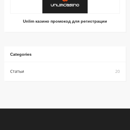
Unlim казино промокод для регистрации
Categories
Статьи
20