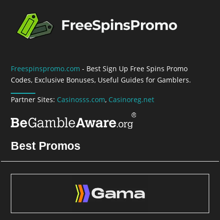
Freespinspromo.com
- Best Sign Up Free Spins Promo
Codes, Exclusive Bonuses, Useful Guides for Gamblers.
Partner Sites:
Casinosss.com
,
Casinoreg.net
Best Promos