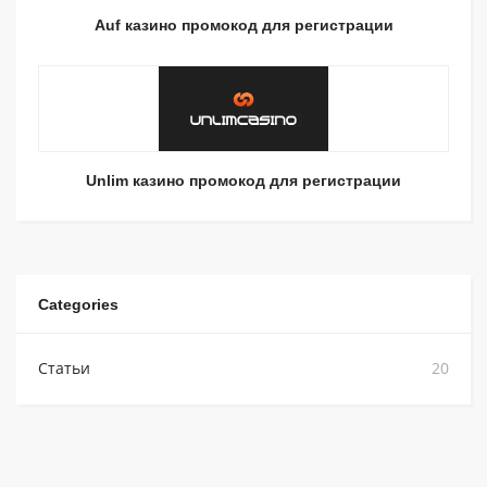
Auf казино промокод для регистрации
Unlim казино промокод для регистрации
Categories
Статьи
20