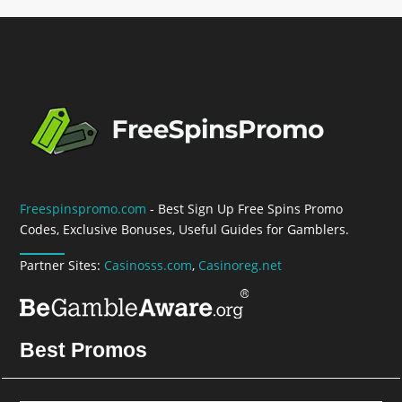
Freespinspromo.com
- Best Sign Up Free Spins Promo
Codes, Exclusive Bonuses, Useful Guides for Gamblers.
Partner Sites:
Casinosss.com
,
Casinoreg.net
Best Promos