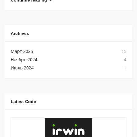
Continue reading
Archives
Март 2025
15
Ноябрь 2024
4
Июль 2024
1
Latest Code