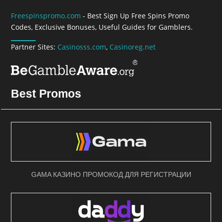
Freespinspromo.com
- Best Sign Up Free Spins Promo
Codes, Exclusive Bonuses, Useful Guides for Gamblers.
Partner Sites:
Casinosss.com
,
Casinoreg.net
Best Promos
GAMA КАЗИНО ПРОМОКОД ДЛЯ РЕГИСТРАЦИИ