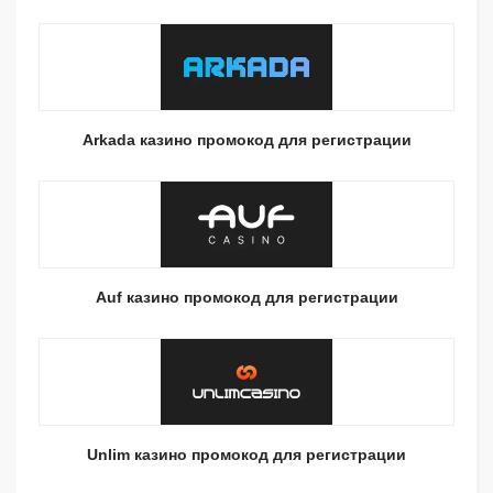
Arkada казино промокод для регистрации
Auf казино промокод для регистрации
Unlim казино промокод для регистрации