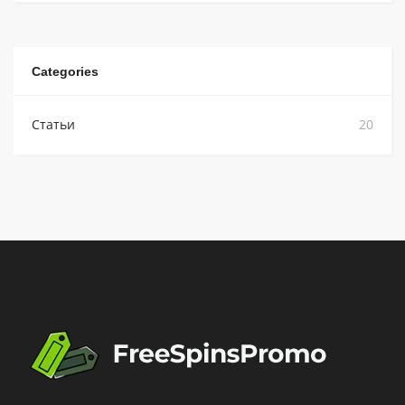
Categories
Статьи
20