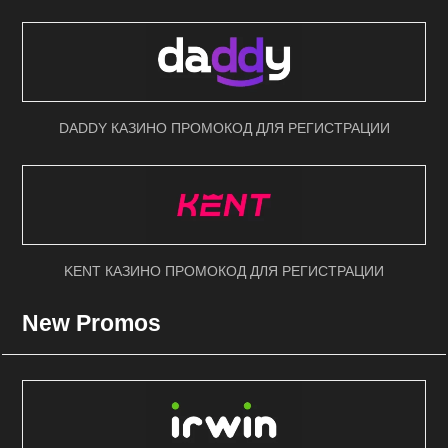
DADDY КАЗИНО ПРОМОКОД ДЛЯ РЕГИСТРАЦИИ
KENT КАЗИНО ПРОМОКОД ДЛЯ РЕГИСТРАЦИИ
New Promos