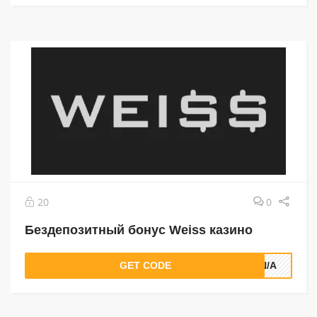
20
0
Бездепозитный бонус Weiss казино
GET CODE
N/A