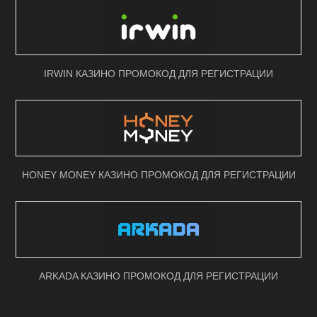
IRWIN КАЗИНО ПРОМОКОД ДЛЯ РЕГИСТРАЦИИ
HONEY MONEY КАЗИНО ПРОМОКОД ДЛЯ РЕГИСТРАЦИИ
ARKADA КАЗИНО ПРОМОКОД ДЛЯ РЕГИСТРАЦИИ