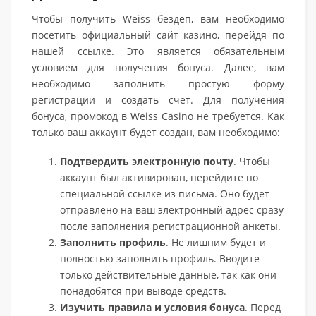
Чтобы получить Weiss бездеп, вам необходимо
посетить официальный сайт казино, перейдя по
нашей ссылке. Это является обязательным
условием для получения бонуса. Далее, вам
необходимо заполнить простую форму
регистрации и создать счет. Для получения
бонуса, промокод в Weiss Casino не требуется. Как
только ваш аккаунт будет создан, вам необходимо:
Подтвердить электронную почту
. Чтобы
аккаунт был активирован, перейдите по
специальной ссылке из письма. Оно будет
отправлено на ваш электронный адрес сразу
после заполнения регистрационной анкеты.
Заполнить профиль
. Не лишним будет и
полностью заполнить профиль. Вводите
только действительные данные, так как они
понадобятся при выводе средств.
Изучить правила и условия бонуса
. Перед