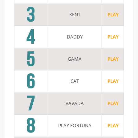
KENT
PLAY
DADDY
PLAY
GAMA
PLAY
CAT
PLAY
VAVADA
PLAY
PLAY FORTUNA
PLAY