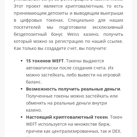
Этот проект является криптовалютным, то есть
принимающим депозиты и выводящим выигрыши
в цифровых токенах. Специально для наших
посетителей мы подготовили эксклюзивный
бездепозитный бонус Weiss казино, получить
который можно за регистрацию по нашей ссылке.
Как только вы создадите счет, вы получите:
15 токенов WEFT
. Токены выдаются
автоматически после создания счета. Их
можно застейкать, либо вывести на игровой
баланс.
Возможность получить реальные деньги
.
Полученные токены можно застейкать или
обменять на реальные деньги внутри
казино.
Настоящий криптовалютный токен
. Токен
WEFT используется на множестве бирж,
причем как централизированных, так и DEX.