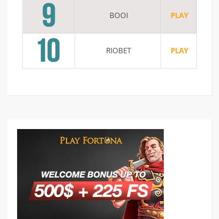
BOOI
PLAY
RIOBET
PLAY