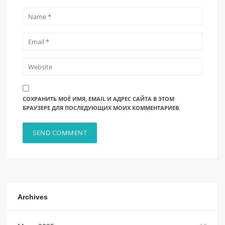
СОХРАНИТЬ МОЁ ИМЯ, EMAIL И АДРЕС САЙТА В ЭТОМ
БРАУЗЕРЕ ДЛЯ ПОСЛЕДУЮЩИХ МОИХ КОММЕНТАРИЕВ.
Archives