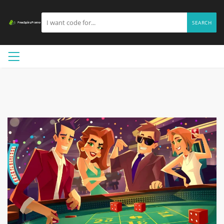
SEARCH