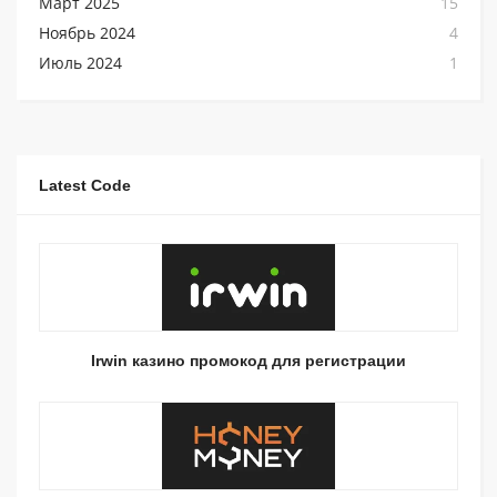
Март 2025
15
Ноябрь 2024
4
Июль 2024
1
Latest Code
Irwin казино промокод для регистрации