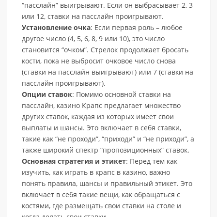
“пасслайн” выигрывают. Если он выбрасывает 2, 3
или 12, ставки на пасслайн проигрывают.
Установление очка
: Если первая роль – любое
другое число (4, 5, 6, 8, 9 или 10), это число
становится “очком”. Стрелок продолжает бросать
кости, пока не выбросит очковое число снова
(ставки на пасслайн выигрывают) или 7 (ставки на
пасслайн проигрывают).
Опции ставок
: Помимо основной ставки на
пасслайн, казино Крапс предлагает множество
других ставок, каждая из которых имеет свои
выплаты и шансы. Это включает в себя ставки,
такие как “не проходи”, “приходи” и “не приходи”, а
также широкий спектр “пропозиционных” ставок.
Основная стратегия и этикет
: Перед тем как
изучить, как играть в крапс в казино, важно
понять правила, шансы и правильный этикет. Это
включает в себя такие вещи, как обращаться с
костями, где размещать свои ставки на столе и
когда делать свои ставки.