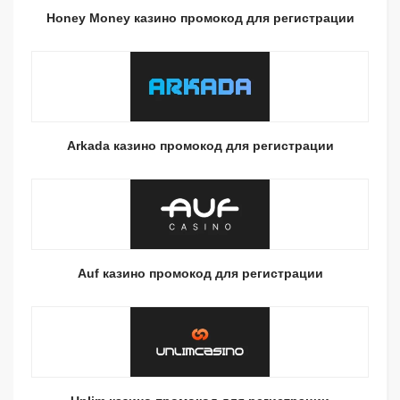
Honey Money казино промокод для регистрации
Arkada казино промокод для регистрации
Auf казино промокод для регистрации