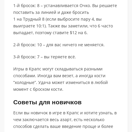
1-й бросок: 8 – устанавливается Очко. Вы решаете
поставить за линией и даже бросить
1 на Трудный 8 (если выбросите пару 4, вы
выиграете 10:1). Также вы заметили, что 6 часто
выпадает, поэтому ставите $12 на 6.
2-й бросок: 10 – для вас ничего не меняется.
3-й бросок: 7 – вы теряете всё.
Игры в Крапс могут складываться разными
способами. Иногда вам везет, а иногда кости
“холодные”. Удача может измениться в любой
момент с броском кости.
Советы для новичков
Если вы новичок в игре в Крапс и хотите узнать, в
чем заключается весь азарт, есть несколько
способов сделать ваше введение проще и более