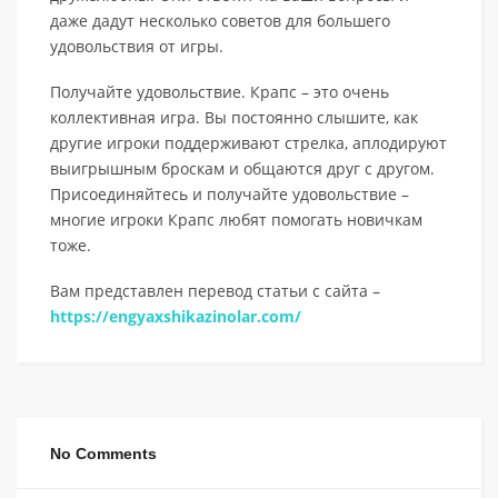
даже дадут несколько советов для большего
удовольствия от игры.
Получайте удовольствие. Крапс – это очень
коллективная игра. Вы постоянно слышите, как
другие игроки поддерживают стрелка, аплодируют
выигрышным броскам и общаются друг с другом.
Присоединяйтесь и получайте удовольствие –
многие игроки Крапс любят помогать новичкам
тоже.
Вам представлен перевод статьи с сайта –
https://engyaxshikazinolar.com/
No Comments