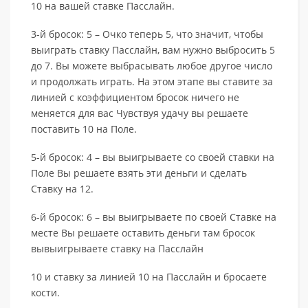
10 на вашей ставке Пасслайн.
3-й бросок: 5 – Очко теперь 5, что значит, чтобы
выиграть ставку Пасслайн, вам нужно выбросить 5
до 7. Вы можете выбрасывать любое другое число
и продолжать играть. На этом этапе вы ставите за
линией с коэффициентом бросок ничего не
меняется для вас Чувствуя удачу вы решаете
поставить 10 на Поле.
5-й бросок: 4 – вы выигрываете со своей ставки на
Поле Вы решаете взять эти деньги и сделать
Ставку на 12.
6-й бросок: 6 – вы выигрываете по своей Ставке на
месте Вы решаете оставить деньги там бросок
вывыигрываете ставку на Пасслайн
10 и ставку за линией 10 на Пасслайн и бросаете
кости.