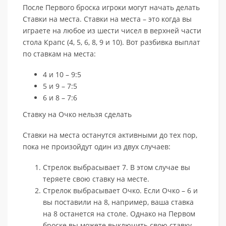
После Первого броска игроки могут начать делать
Ставки на места. Ставки на места – это когда вы
играете на любое из шести чисел в верхней части
стола Крапс (4, 5, 6, 8, 9 и 10). Вот разбивка выплат
по ставкам на места:
4 и 10 – 9:5
5 и 9 – 7:5
6 и 8 – 7:6
Ставку на Очко нельзя сделать
Ставки на места останутся активными до тех пор,
пока не произойдут один из двух случаев:
Стрелок выбрасывает 7. В этом случае вы
теряете свою ставку на месте.
Стрелок выбрасывает Очко. Если Очко – 6 и
вы поставили на 8, например, ваша ставка
на 8 останется на столе. Однако на Первом
броске вы можете выключить свою ставку,