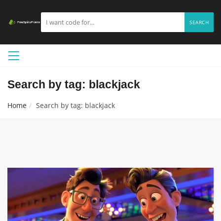
SEARCH
Search by tag: blackjack
Home
Search by tag: blackjack