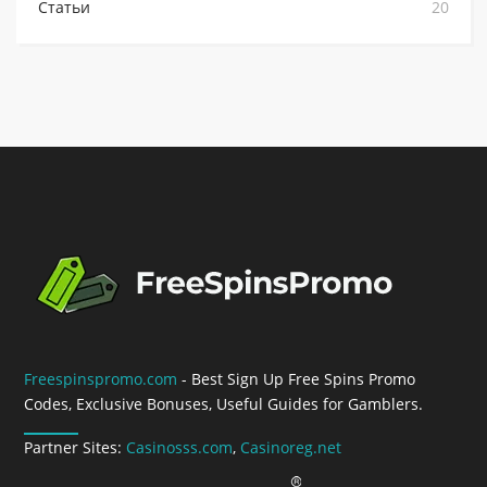
Статьи
20
Freespinspromo.com
- Best Sign Up Free Spins Promo
Codes, Exclusive Bonuses, Useful Guides for Gamblers.
Partner Sites:
Casinosss.com
,
Casinoreg.net